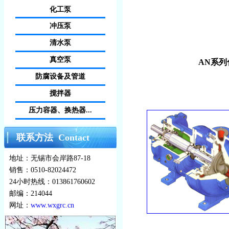
化工泵
冲压泵
清水泵
真空泵
AN系列
防腐设备及管道
搅拌器
压力容器、换热器...
联系方法 Contact
地址：无锡市会岸路87-18
销售：0510-82024472
24小时热线：013861760602
邮编：214044
网址：
www.wxgrc.cn