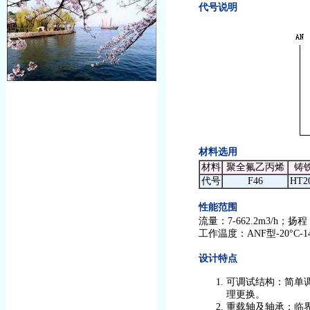
代号说明
材料选用
材料
聚全氟乙丙烯
铸
代号
F46
HT2
性能范围
流量：7-662.2m3/h；扬程
工作温度：ANF型-20°C-140
设计特点
可调试结构：简单
理更换。
重载轴及轴承：临